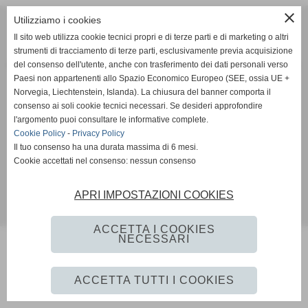
close
Utilizziamo i cookies
SCANDIANESE CALCIO - ASSOCIAZIONE SPORTIVA DILETTANTISTICA
v. Dell´Eco 10 int. 1 Chiozza - 42019 Scandiano (Reggio Emilia)
Il sito web utilizza cookie tecnici propri e di terze parti e di marketing o altri
strumenti di tracciamento di terze parti, esclusivamente previa acquisizione
P.I. Partita IVA 02444480350 C.F Codice Fiscale 91152640354
del consenso dell'utente, anche con trasferimento dei dati personali verso
Via Dell´Eco n.° 10 - Chiozza -42019 - SCANDIANO - REGGIO EMILIA - 42019 - SCANDIANO (REGGIO EMILIA)
Paesi non appartenenti allo Spazio Economico Europeo (SEE, ossia UE +
Tel. 0522 855072 Fax 0522 765574
Norvegia, Liechtenstein, Islanda). La chiusura del banner comporta il
picciati.alberto@hotmail.it
asd.sporting@gmail.com
scandianesecalcio@gmail.com
consenso ai soli cookie tecnici necessari. Se desideri approfondire
Tutte le foto presenti nel sito e le Foto Gallery sono esclusiva proprieta´ della societa´ " Scandianese
l'argomento puoi consultare le informative complete.
Calcio A.S.D."qualora vengano pubblicate sulla stampa si richiede tassativamente di citarne l´origine
Cookie Policy
-
Privacy Policy
www.scandianese.com
Il tuo consenso ha una durata massima di 6 mesi.
Cookie accettati nel consenso: nessun consenso
Privacy Policy
-
Cookie Policy
APRI IMPOSTAZIONI COOKIES
Realizzazione siti web www.sitoper.it
ACCETTA I COOKIES
NECESSARI
ACCETTA TUTTI I COOKIES