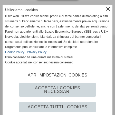
close
Utilizziamo i cookies
Il sito web utilizza cookie tecnici propri e di terze parti e di marketing o altri
strumenti di tracciamento di terze parti, esclusivamente previa acquisizione
risultati: 1-0 / 0
del consenso dell'utente, anche con trasferimento dei dati personali verso
Paesi non appartenenti allo Spazio Economico Europeo (SEE, ossia UE +
Norvegia, Liechtenstein, Islanda). La chiusura del banner comporta il
SCANDIANESE CALCIO - ASSOCIAZIONE SPORTIVA DILETTANTISTICA
consenso ai soli cookie tecnici necessari. Se desideri approfondire
v. Dell´Eco 10 int. 1 Chiozza - 42019 Scandiano (Reggio Emilia)
l'argomento puoi consultare le informative complete.
Cookie Policy
-
Privacy Policy
P.I. Partita IVA 02444480350 C.F Codice Fiscale 91152640354
Il tuo consenso ha una durata massima di 6 mesi.
Via Dell´Eco n.° 10 - Chiozza -42019 - SCANDIANO - REGGIO EMILIA - 42019 - SCANDIANO (REGGIO EMILIA)
Cookie accettati nel consenso: nessun consenso
Tel. 0522 855072 Fax 0522 765574
picciati.alberto@hotmail.it
asd.sporting@gmail.com
scandianesecalcio@gmail.com
APRI IMPOSTAZIONI COOKIES
Tutte le foto presenti nel sito e le Foto Gallery sono esclusiva proprieta´ della societa´ " Scandianese
Calcio A.S.D."qualora vengano pubblicate sulla stampa si richiede tassativamente di citarne l´origine
www.scandianese.com
ACCETTA I COOKIES
NECESSARI
Privacy Policy
-
Cookie Policy
ACCETTA TUTTI I COOKIES
Realizzazione siti web www.sitoper.it