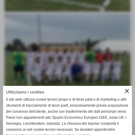
close
Utilizziamo i cookies
Il sito web utilizza cookie tecnici propri e di terze parti e di marketing o altri
strumenti di tracciamento di terze parti, esclusivamente previa acquisizione
del consenso dell'utente, anche con trasferimento dei dati personali verso
Paesi non appartenenti allo Spazio Economico Europeo (SEE, ossia UE +
Invia
Norvegia, Liechtenstein, Islanda). La chiusura del banner comporta il
SCANDIANESE CALCIO - ASSOCIAZIONE SPORTIVA DILETTANTISTICA
consenso ai soli cookie tecnici necessari. Se desideri approfondire
v. Dell´Eco 10 int. 1 Chiozza - 42019 Scandiano (Reggio Emilia)