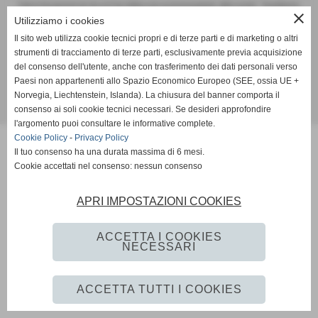
Tutte le foto presenti nel sito e le Foto Gallery sono esclusiva proprieta´ della societa´ " Scandianese
close
Utilizziamo i cookies
Calcio A.S.D."qualora vengano pubblicate sulla stampa si richiede tassativamente di citarne l´origine
www.scandianese.com
Il sito web utilizza cookie tecnici propri e di terze parti e di marketing o altri
strumenti di tracciamento di terze parti, esclusivamente previa acquisizione
del consenso dell'utente, anche con trasferimento dei dati personali verso
Privacy Policy
-
Cookie Policy
Paesi non appartenenti allo Spazio Economico Europeo (SEE, ossia UE +
Norvegia, Liechtenstein, Islanda). La chiusura del banner comporta il
consenso ai soli cookie tecnici necessari. Se desideri approfondire
Realizzazione siti web www.sitoper.it
l'argomento puoi consultare le informative complete.
Cookie Policy
-
Privacy Policy
Il tuo consenso ha una durata massima di 6 mesi.
Cookie accettati nel consenso: nessun consenso
APRI IMPOSTAZIONI COOKIES
ACCETTA I COOKIES
NECESSARI
ACCETTA TUTTI I COOKIES