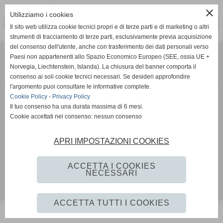
close
Utilizziamo i cookies
<< PRECEDENTE
SUCCESSIVO >>
Il sito web utilizza cookie tecnici propri e di terze parti e di marketing o altri
strumenti di tracciamento di terze parti, esclusivamente previa acquisizione
del consenso dell'utente, anche con trasferimento dei dati personali verso
SCANDIANESE CALCIO - ASSOCIAZIONE SPORTIVA DILETTANTISTICA
Paesi non appartenenti allo Spazio Economico Europeo (SEE, ossia UE +
v. Dell´Eco 10 int. 1 Chiozza - 42019 Scandiano (Reggio Emilia)
Norvegia, Liechtenstein, Islanda). La chiusura del banner comporta il
P.I. Partita IVA 02444480350 C.F Codice Fiscale 91152640354
consenso ai soli cookie tecnici necessari. Se desideri approfondire
Via Dell´Eco n.° 10 - Chiozza -42019 - SCANDIANO - REGGIO EMILIA - 42019 - SCANDIANO (REGGIO EMILIA)
l'argomento puoi consultare le informative complete.
Tel. 0522 855072 Fax 0522 765574
Cookie Policy
-
Privacy Policy
Il tuo consenso ha una durata massima di 6 mesi.
picciati.alberto@hotmail.it
asd.sporting@gmail.com
scandianesecalcio@gmail.com
Cookie accettati nel consenso: nessun consenso
Tutte le foto presenti nel sito e le Foto Gallery sono esclusiva proprieta´ della societa´ " Scandianese
Calcio A.S.D."qualora vengano pubblicate sulla stampa si richiede tassativamente di citarne l´origine
www.scandianese.com
APRI IMPOSTAZIONI COOKIES
Privacy Policy
-
Cookie Policy
ACCETTA I COOKIES
NECESSARI
Realizzazione siti web www.sitoper.it
ACCETTA TUTTI I COOKIES