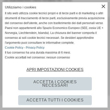
close
Utilizziamo i cookies
Il sito web utilizza cookie tecnici propri e di terze parti e di marketing o altri
strumenti di tracciamento di terze parti, esclusivamente previa acquisizione
SCANDIANESE CALCIO - ASSOCIAZIONE SPORTIVA DILETTANTISTICA
del consenso dell'utente, anche con trasferimento dei dati personali verso
Paesi non appartenenti allo Spazio Economico Europeo (SEE, ossia UE +
v. Dell´Eco 10 int. 1 Chiozza - 42019 Scandiano (Reggio Emilia)
Norvegia, Liechtenstein, Islanda). La chiusura del banner comporta il
P.I. Partita IVA 02444480350 C.F Codice Fiscale 91152640354
consenso ai soli cookie tecnici necessari. Se desideri approfondire
Via Dell´Eco n.° 10 - Chiozza -42019 - SCANDIANO - REGGIO EMILIA - 42019 - SCANDIANO (REGGIO EMILIA)
l'argomento puoi consultare le informative complete.
Tel. 0522 855072 Fax 0522 765574
Cookie Policy
-
Privacy Policy
picciati.alberto@hotmail.it
asd.sporting@gmail.com
scandianesecalcio@gmail.com
Il tuo consenso ha una durata massima di 6 mesi.
Tutte le foto presenti nel sito e le Foto Gallery sono esclusiva proprieta´ della societa´ " Scandianese
Cookie accettati nel consenso: nessun consenso
Calcio A.S.D."qualora vengano pubblicate sulla stampa si richiede tassativamente di citarne l´origine
www.scandianese.com
APRI IMPOSTAZIONI COOKIES
Privacy Policy
-
Cookie Policy
ACCETTA I COOKIES
NECESSARI
Realizzazione siti web www.sitoper.it
ACCETTA TUTTI I COOKIES