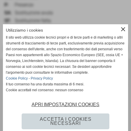
P:
Presenze
SA:
Sostituzione avuta
SF:
Sostituzione fatta
close
V:
voto
Utilizziamo i cookies
Il sito web utilizza cookie tecnici propri e di terze parti e di marketing o altri
strumenti di tracciamento di terze parti, esclusivamente previa acquisizione
<< PRECEDENTE
SUCCESSIVO >>
del consenso dell'utente, anche con trasferimento dei dati personali verso
Paesi non appartenenti allo Spazio Economico Europeo (SEE, ossia UE +
Norvegia, Liechtenstein, Islanda). La chiusura del banner comporta il
SCANDIANESE CALCIO - ASSOCIAZIONE SPORTIVA DILETTANTISTICA
consenso ai soli cookie tecnici necessari. Se desideri approfondire
v. Dell´Eco 10 int. 1 Chiozza - 42019 Scandiano (Reggio Emilia)
l'argomento puoi consultare le informative complete.
Cookie Policy
-
Privacy Policy
P.I. Partita IVA 02444480350 C.F Codice Fiscale 91152640354
Il tuo consenso ha una durata massima di 6 mesi.
Via Dell´Eco n.° 10 - Chiozza -42019 - SCANDIANO - REGGIO EMILIA - 42019 - SCANDIANO (REGGIO EMILIA)
Cookie accettati nel consenso: nessun consenso
Tel. 0522 855072 Fax 0522 765574
picciati.alberto@hotmail.it
asd.sporting@gmail.com
scandianesecalcio@gmail.com
APRI IMPOSTAZIONI COOKIES
Tutte le foto presenti nel sito e le Foto Gallery sono esclusiva proprieta´ della societa´ " Scandianese
Calcio A.S.D."qualora vengano pubblicate sulla stampa si richiede tassativamente di citarne l´origine
www.scandianese.com
ACCETTA I COOKIES
NECESSARI
Privacy Policy
-
Cookie Policy