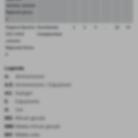
Juniores Juniores
Regionali girone
C
Stagione Sportiva
Scandianese
2
0
0
-
20
10
2021/2022
Casalgrandese
Juniores
Regionale Girone
D
Legenda
A:
Ammonizioni
A/E:
Ammonizioni / Espulsioni
AU:
Autogol
E:
Espulsione
G:
Gol
MG:
Minuti giocati
MM:
Media minuti giocati
MV:
Media voto