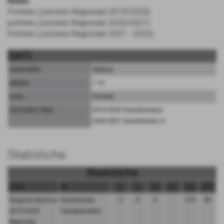
Ruolo:
Portiere (Juniores Regionale 2019/2020)
portiere (Juniores Regionale 2020/2021)
Portiere (Juniores Regionale 2021 - 2022)
DATI
nazionalità:
Italiana
altezza:
1.76
ruolo:
Portiere
curriculum vitae:
2019-2020 Scandianese jr
2020-2021 Scandianese Jr
Statistiche
Statistiche
camp.
sq.
p
g
au
mv
mg
mm
Stagione Sportiva
Scandianese
3
0
0
-
270
90
2019/2020
Casalgrandese
Regionale