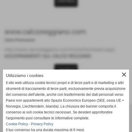
CONTINUA
www.calcioreggiano.com
Calcio Promozione
http://www.calcioreggiano.com/home/homesito.aspx
AGGIORNAMENTI SUL CALCIO REGGIANO
CONTINUA
close
Utilizziamo i cookies
Il sito web utilizza cookie tecnici propri e di terze parti e di marketing o altri
strumenti di tracciamento di terze parti, esclusivamente previa acquisizione
del consenso dell'utente, anche con trasferimento dei dati personali verso
Paesi non appartenenti allo Spazio Economico Europeo (SEE, ossia UE +
Norvegia, Liechtenstein, Islanda). La chiusura del banner comporta il
SCANDIANESE CALCIO - ASSOCIAZIONE SPORTIVA DILETTANTISTICA
consenso ai soli cookie tecnici necessari. Se desideri approfondire
v. Dell´Eco 10 int. 1 Chiozza - 42019 Scandiano (Reggio Emilia)
l'argomento puoi consultare le informative complete.
Cookie Policy
-
P.I. Partita IVA 02444480350 C.F Codice Fiscale 91152640354
Privacy Policy
Il tuo consenso ha una durata massima di 6 mesi.
Via Dell´Eco n.° 10 - Chiozza -42019 - SCANDIANO - REGGIO EMILIA - 42019 - SCANDIANO (REGGIO EMILIA)