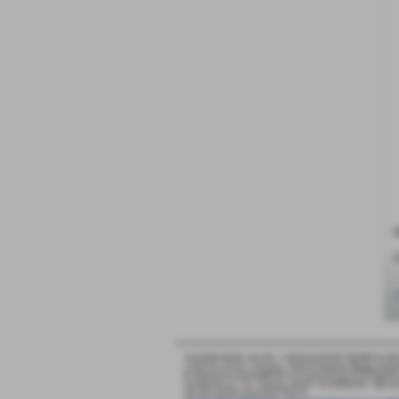
h
F
<
SCANDIANESE CALCIO - ASSOCIAZIONE SPORTIVA DI
v. Dell´Eco 10 int. 1 Chiozza - 42019 Scandiano (Reggio Emili
P.I. Partita IVA 02444480350 C.F Codice Fiscale 9115264035
Via Dell´Eco n.° 10 - Chiozza -42019 - SCANDIANO - R
Tel. 0522 855072 Fax 0522 765574