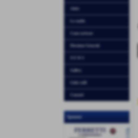
Atleti
Lo stadio
Come arrivare
Direzione Generale
N E W S
Gallery
Links utili
Contatti
Sponsor