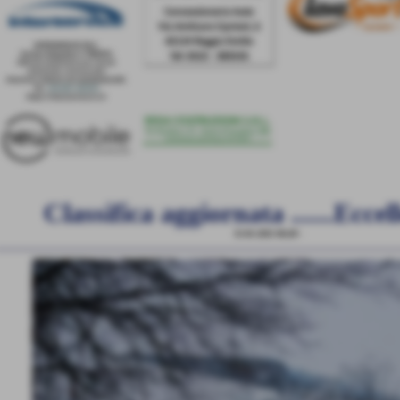
Classifica aggiornata ......Ecce
31-01-2011 06:49
-
News Generiche