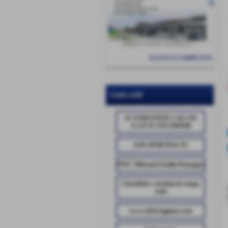
ELENCO COMPLETO
Links utili
SCANDIANESE CALCIO
A.S.D SU FACEBOOK
ASD SPORTING FC
FIGC Dilettanti Emilia Romagna
Classifiche e risultati in tempo
reale
www.calcioreggiano.com