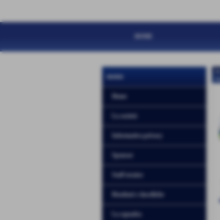
HOME
N
menu
H
Home
La società
Informativa privacy
Sponsor
Staff tecnico
Risultati e classifiche
La squadra