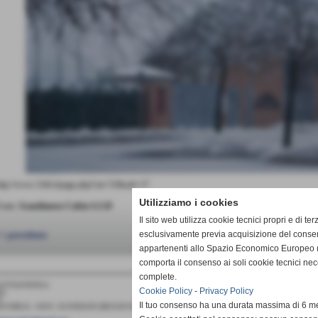
ttp://www.13e6.it/page.php?cat=51&sub=17
Utilizziamo i cookies
onte:
Scandianese Calcio A.S.D
Il sito web utilizza cookie tecnici propri e di ter
esclusivamente previa acquisizione del consen
< precedente
appartenenti allo Spazio Economico Europeo (
comporta il consenso ai soli cookie tecnici ne
complete.
LETTANTISTICA
Cookie Policy
-
Privacy Policy
a)
4
Il tuo consenso ha una durata massima di 6 me
EGGIO EMILIA - 42019 - SCANDIANO (REGGIO EMILIA)