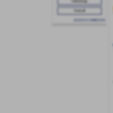
Galeoenergy
Fond-all
ELENCO COMPLETO