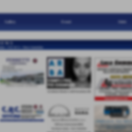
Gallery
Eventi
Atleti
 E W S
ome
>
N E W S
>
News Generiche