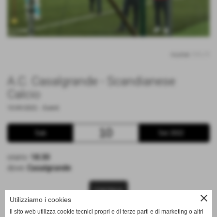
risultati: 1-1 / 1
A.C. Casalgrande - Scandianese
Calcio
10-09-2022
. -
Eventi
10
Sab
Set 2022
orario:
18:30
dove:
Casalgrande
CONTINUA
close
Utilizziamo i cookies
Il sito web utilizza cookie tecnici propri e di terze parti e di marketing o altri