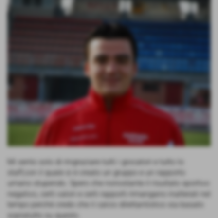
Mi sento solo di ringraziare tutti i giocatori e tutto lo
staff,con il quale si è creato un gruppo e un rapporto
umano stupendo. Spero che nonostante il risultato sportivo
negativo, certi valori e certi rapporti rimangano inalterati nel
tempo perchè credo che il calcio dilettantistico sia basato
sopratutto su questo.