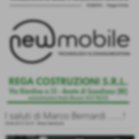
I saluti di Marco Bernardi .......!
18-06-2012 23:37
-
News Generiche