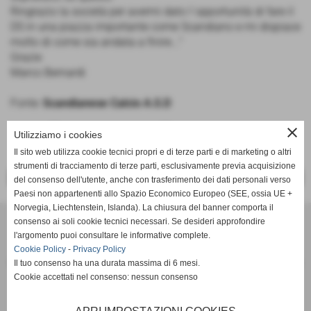
Ringrazio la società per avermi dato l´opportunità di fare il
DS in una piazza importante come Scandiano e mi dispiace
molto di come sia andata a finire..."
Grazie
Marco Bernardi
Fonte:
Scandianese Calcio A.S.D
close
Utilizziamo i cookies
Il sito web utilizza cookie tecnici propri e di terze parti e di marketing o altri
strumenti di tracciamento di terze parti, esclusivamente previa acquisizione
<< PRECEDENTE
SUCCESSIVO >>
del consenso dell'utente, anche con trasferimento dei dati personali verso
Paesi non appartenenti allo Spazio Economico Europeo (SEE, ossia UE +
Norvegia, Liechtenstein, Islanda). La chiusura del banner comporta il
SCANDIANESE CALCIO - ASSOCIAZIONE SPORTIVA DILETTANTISTICA
consenso ai soli cookie tecnici necessari. Se desideri approfondire
v. Dell´Eco 10 int. 1 Chiozza - 42019 Scandiano (Reggio Emilia)
l'argomento puoi consultare le informative complete.
Cookie Policy
-
Privacy Policy
P.I. Partita IVA 02444480350 C.F Codice Fiscale 91152640354
Il tuo consenso ha una durata massima di 6 mesi.
Via Dell´Eco n.° 10 - Chiozza -42019 - SCANDIANO - REGGIO EMILIA - 42019 - SCANDIANO (REGGIO EMILIA)
Cookie accettati nel consenso: nessun consenso
Tel. 0522 855072 Fax 0522 765574
picciati.alberto@hotmail.it
asd.sporting@gmail.com
scandianesecalcio@gmail.com
Tutte le foto presenti nel sito e le Foto Gallery sono esclusiva proprieta´ della societa´ " Scandianese