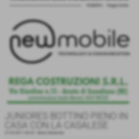
JUNIORES BOTTINO PIENO IN
CASA CON LA CASALESE
27-03-2011 00:32
-
News Generiche