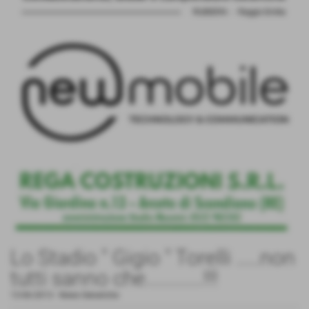
Lo Stadio " Gigio " Torelli .....non
tutti sanno che............!!!
13-06-2013
-
News Generiche