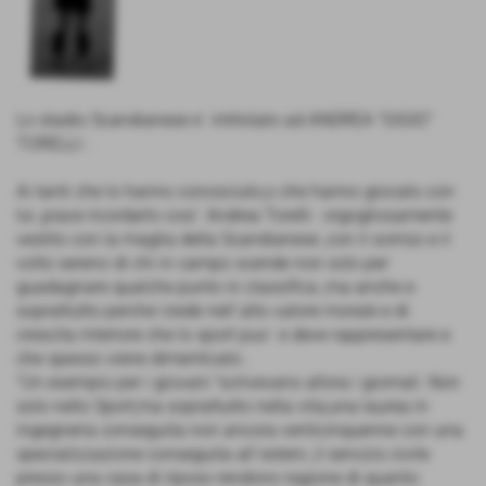
Lo stadio Scandianese e´ intitolato ad ANDREA "GIGIO"
TORELLI :
Ai tanti che lo hanno conosciuto,o che hanno giocato con
lui ,piace ricordarlo cosi´ Andrea Torelli : orgogliosamente
vestito con la maglia della Scandianese ,con il sorriso e il
volto sereno di chi in campo scende non solo per
guadagnare qualche punto in classifica ,ma anche e
soprattutto perche´crede nell´alto valore morale e di
crescita interiore che lo sport puo´ e deve rappresentare e
che spesso viene dimenticato .
"Un esempio per i giovani "scrivevano allora i giornali .Non
solo nello Sport,ma soprattutto nella vita;una laurea in
ingegneria conseguita non ancora venticinquenne con una
specializzazione conseguita all´estero ,il servizio civile
presso una casa di riposo rendono ragione di quanto