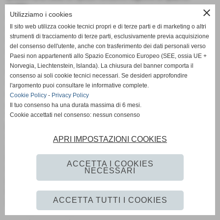
scritto .
close
Utilizziamo i cookies
Poi i tanti amici che ancora oggi lo ricordano con tante
Il sito web utilizza cookie tecnici propri e di terze parti e di marketing o altri
manifestazioni sportive in suo onore a carattere benefico .
strumenti di tracciamento di terze parti, esclusivamente previa acquisizione
La maglia Rossoblu gli e´ rimasta cucita addosso per oltre
del consenso dell'utente, anche con trasferimento dei dati personali verso
quindici anni ,passando per tutte le categorie ,dalla scuola
Paesi non appartenenti allo Spazio Economico Europeo (SEE, ossia UE +
calcio alla prima squadra .
Norvegia, Liechtenstein, Islanda). La chiusura del banner comporta il
Nel 1994 la Polisportiva ,in occasione della Festa dello
consenso ai soli cookie tecnici necessari. Se desideri approfondire
Sport ,lo premio´ per aver contribuito ad elevare lo Sport del
l'argomento puoi consultare le informative complete.
nostro comune .
Cookie Policy
-
Privacy Policy
A pochi mesi dalla sua tragica scomparsa ,il 28 Ottobre del
Il tuo consenso ha una durata massima di 6 mesi.
1996,il consiglio comunale di Scandiano, su di una
Cookie accettati nel consenso: nessun consenso
proposta del consigliere Incerti MAssimini Giovanni ,decise
all´unanimità che il nuovo Stadio sarebbe stato intitolato
APRI IMPOSTAZIONI COOKIES
ad Andrea "Gigio" Torelli.
Probabilmente chi l´ha conosciuto e ogni domenica entra
ACCETTA I COOKIES
in quello Stadio per disputare una partita ,vedendo quella
NECESSARI
piccola targa che porta il suo nome trova una ulteriore
briciola di forza in piu´ per indossare con onore la propria
ACCETTA TUTTI I COOKIES
maglia .