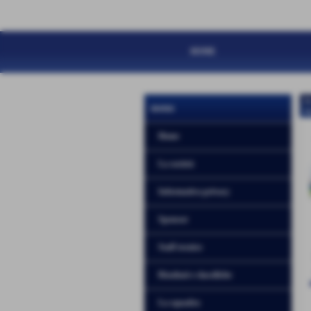
HOME
N
menu
H
Home
La società
Informativa privacy
Sponsor
Staff tecnico
Risultati e classifiche
La squadra