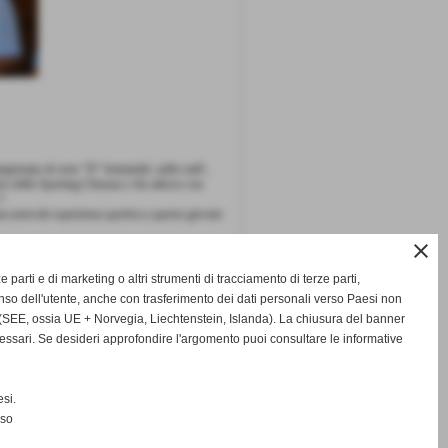
pionato di serie "D" femminile ,nello staff ,
ive dello Sporting Chiozza e che adesso con
!!
una notevole esperienza sportiva a queste giovani
close
ze parti e di marketing o altri strumenti di tracciamento di terze parti,
so dell'utente, anche con trasferimento dei dati personali verso Paesi non
successivo >>
SEE, ossia UE + Norvegia, Liechtenstein, Islanda). La chiusura del banner
cessari. Se desideri approfondire l'argomento puoi consultare le informative
si.
nso
mente di citarne l´origine www.scandianese.com