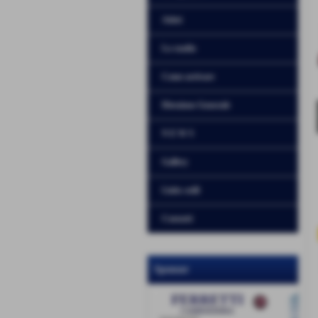
Atleti
Lo stadio
Come arrivare
Direzione Generale
N E W S
Gallery
Links utili
Contatti
Sponsor