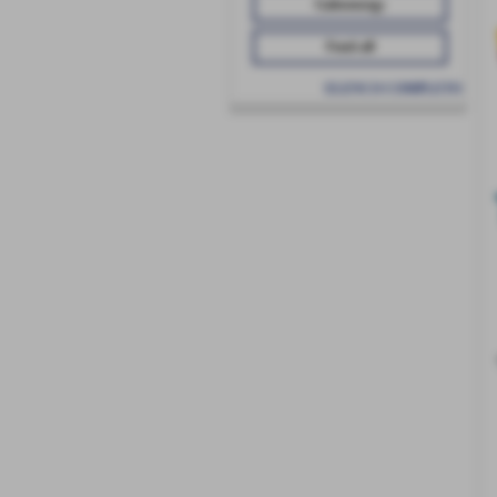
Galeoenergy
Fond-all
ELENCO COMPLETO