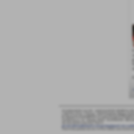
I
c
g
D
r
F
<
SCANDIANESE CALCIO - ASSOCIAZIONE SPORTIVA DI
v. Dell´Eco 10 int. 1 Chiozza - 42019 Scandiano (Reggio Emili
P.I. Partita IVA 02444480350 C.F Codice Fiscale 9115264035
Via Dell´Eco n.° 10 - Chiozza -42019 - SCANDIANO - R
Tel. 0522 855072 Fax 0522 765574
picciati.alberto@hotmail.it
asd.sporting@gmail.com
scand
Tutte le foto presenti nel sito e le Foto Gallery sono esclusiv