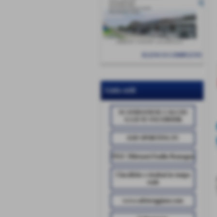
ELENCO COMPLETO
Links utili
SCANDIANESE CALCIO
A.S.D SU FACEBOOK
ASD SPORTING FC
FIGC Dilettanti Emilia Romagna
Classifiche e risultati in tempo
reale
www.calcioreggiano.com