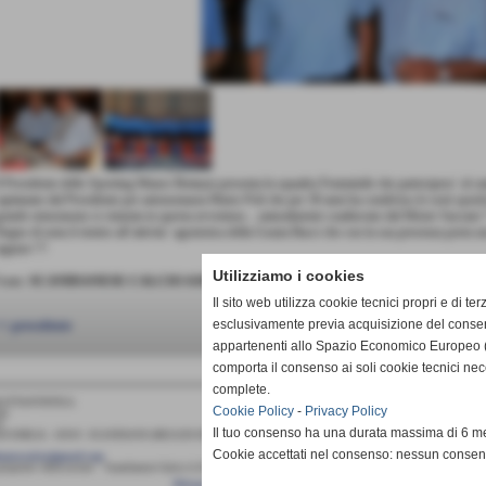
l Presidente dello Sporting Mauro Bottazzi presenta la squadra Femminile che partecipera´ al cam
apitanato dal Presidente per antonomasia Mario Poli che per 30 anni ha condiviso le sorti sport
rande entusiasmo si cimenta in questa avventura ...naturalmente coadiuvato dal Mister Saccani 
egno di nota il rientro all´attivita´ agonistica della Grazia Bacci che con la sua presenza porta 
agazze !!!
Utilizziamo i cookies
onte:
SCANDIANESE CALCIO ASD
Il sito web utilizza cookie tecnici propri e di ter
esclusivamente previa acquisizione del consen
< precedente
appartenenti allo Spazio Economico Europeo (
comporta il consenso ai soli cookie tecnici ne
complete.
LETTANTISTICA
Cookie Policy
-
Privacy Policy
a)
4
Il tuo consenso ha una durata massima di 6 me
EGGIO EMILIA - 42019 - SCANDIANO (REGGIO EMILIA)
Cookie accettati nel consenso: nessun conse
ianesecalcio@gmail.com
a proprieta´ della societa´ " Scandianese Calcio A.S.D."qualora vengano pubblicate sulla stampa si richiede tassativa
Privacy Policy
-
Cookie Policy