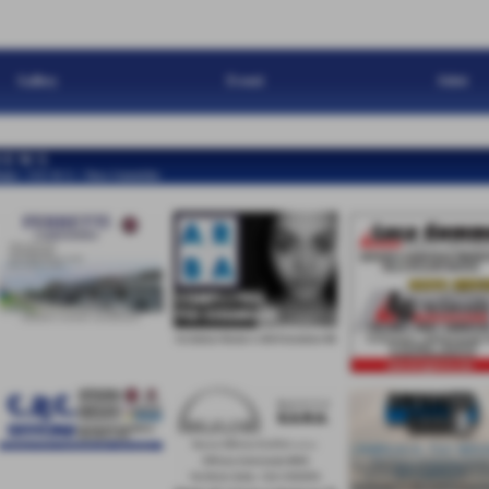
Gallery
Eventi
Atleti
 E W S
ome
>
N E W S
>
News Generiche