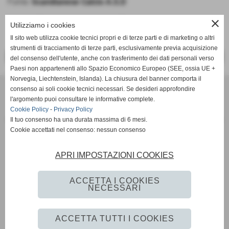
Fonte:
Scandianese Calcio A.S.D
close
Utilizziamo i cookies
Il sito web utilizza cookie tecnici propri e di terze parti e di marketing o altri
strumenti di tracciamento di terze parti, esclusivamente previa acquisizione
<< PRECEDENTE
SUCCESSIVO >>
del consenso dell'utente, anche con trasferimento dei dati personali verso
Paesi non appartenenti allo Spazio Economico Europeo (SEE, ossia UE +
Norvegia, Liechtenstein, Islanda). La chiusura del banner comporta il
SCANDIANESE CALCIO - ASSOCIAZIONE SPORTIVA DILETTANTISTICA
consenso ai soli cookie tecnici necessari. Se desideri approfondire
v. Dell´Eco 10 int. 1 Chiozza - 42019 Scandiano (Reggio Emilia)
l'argomento puoi consultare le informative complete.
Cookie Policy
-
Privacy Policy
P.I. Partita IVA 02444480350 C.F Codice Fiscale 91152640354
Il tuo consenso ha una durata massima di 6 mesi.
Via Dell´Eco n.° 10 - Chiozza -42019 - SCANDIANO - REGGIO EMILIA - 42019 - SCANDIANO (REGGIO EMILIA)
Cookie accettati nel consenso: nessun consenso
Tel. 0522 855072 Fax 0522 765574
picciati.alberto@hotmail.it
asd.sporting@gmail.com
scandianesecalcio@gmail.com
APRI IMPOSTAZIONI COOKIES
Tutte le foto presenti nel sito e le Foto Gallery sono esclusiva proprieta´ della societa´ " Scandianese
Calcio A.S.D."qualora vengano pubblicate sulla stampa si richiede tassativamente di citarne l´origine
www.scandianese.com
ACCETTA I COOKIES
NECESSARI
Privacy Policy
-
Cookie Policy
ACCETTA TUTTI I COOKIES