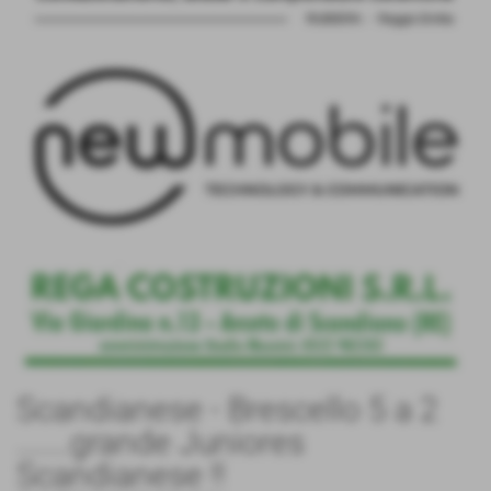
Scandianese - Brescello 5 a 2
.......grande Juniores
Scandianese !!