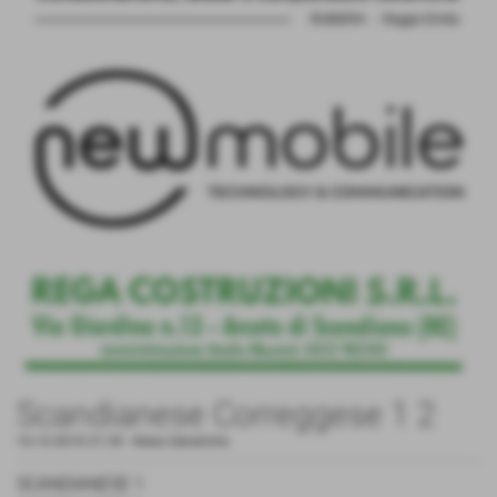
Scandianese Correggese 1 2
16-12-2010 21:39
-
News Generiche
SCANDIANESE 1