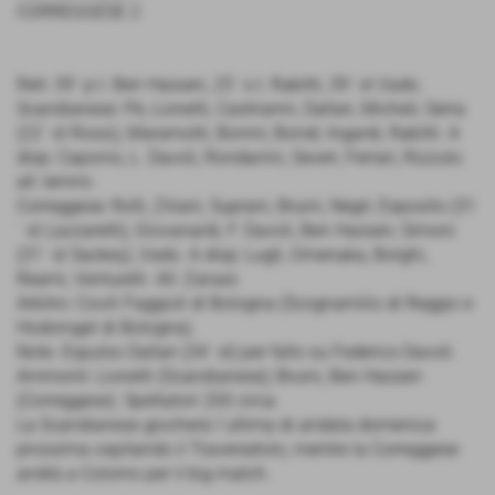
CORREGGESE 2
Reti: 39´ p.t. Ben Hassen, 25´ s.t. Rabitti, 39´ st Vado.
Scandianese: Pè, Lionetti, Castrianni, Dallari, Micheli; Serra
(22´ st Rossi), Maramotti, Bonini; Bondi; Ingardi, Rabitti. A
disp: Caponio, L. Davoli, Rondanini, Severi, Ferrari, Rizzuto.
all: Iemmi.
Correggese: Rolli, Ziliani, Suprani, Bruini, Negri; Esposito (31
´ st Lazzaretti), Giovanardi, F. Davoli, Ben Hassen; Simoni
(31´ st Sackey), Vado. A disp: Lugli, Omenaka, Borghi,
Reami, Venturelli. All: Zanasi.
Arbitro: Covili Faggioli di Bologna (Scognamilio di Reggio e
Hodorogel di Bologna).
Note. Espulso Dallari (34´ st) per fallo su Federico Davoli.
Ammonti: Lionetti (Scandianese); Bruini, Ben Hassen
(Correggese). Spettatori 200 circa.
La Scandianese giocherà l´ultima di andata domenica
prossima ospitando il Traversetolo, mentre la Correggese
andrà a Colorno per il big match.