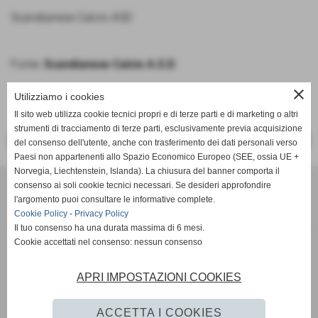
Scandianese Calcio ASD
Fonte:
Scandianese Calcio A.S.D
close
Utilizziamo i cookies
Il sito web utilizza cookie tecnici propri e di terze parti e di marketing o altri
strumenti di tracciamento di terze parti, esclusivamente previa acquisizione
<< PRECEDENTE
SUCCESSIVO >>
del consenso dell'utente, anche con trasferimento dei dati personali verso
Paesi non appartenenti allo Spazio Economico Europeo (SEE, ossia UE +
Norvegia, Liechtenstein, Islanda). La chiusura del banner comporta il
SCANDIANESE CALCIO - ASSOCIAZIONE SPORTIVA DILETTANTISTICA
consenso ai soli cookie tecnici necessari. Se desideri approfondire
v. Dell´Eco 10 int. 1 Chiozza - 42019 Scandiano (Reggio Emilia)
l'argomento puoi consultare le informative complete.
Cookie Policy
-
Privacy Policy
P.I. Partita IVA 02444480350 C.F Codice Fiscale 91152640354
Il tuo consenso ha una durata massima di 6 mesi.
Via Dell´Eco n.° 10 - Chiozza -42019 - SCANDIANO - REGGIO EMILIA - 42019 - SCANDIANO (REGGIO EMILIA)
Cookie accettati nel consenso: nessun consenso
Tel. 0522 855072 Fax 0522 765574
picciati.alberto@hotmail.it
asd.sporting@gmail.com
scandianesecalcio@gmail.com
APRI IMPOSTAZIONI COOKIES
Tutte le foto presenti nel sito e le Foto Gallery sono esclusiva proprieta´ della societa´ " Scandianese
Calcio A.S.D."qualora vengano pubblicate sulla stampa si richiede tassativamente di citarne l´origine
www.scandianese.com
ACCETTA I COOKIES