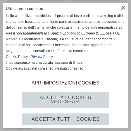
ampo),Tognoli P.
close
Utilizziamo i cookies
Il sito web utilizza cookie tecnici propri e di terze parti e di marketing o altri
A disp.:Scalabrini,Rezzouki,Mbaye,Bortesi.
strumenti di tracciamento di terze parti, esclusivamente previa acquisizione
del consenso dell'utente, anche con trasferimento dei dati personali verso
All.La Rosa
Paesi non appartenenti allo Spazio Economico Europeo (SEE, ossia UE +
Norvegia, Liechtenstein, Islanda). La chiusura del banner comporta il
Faro coop:
consenso ai soli cookie tecnici necessari. Se desideri approfondire
Orsi,Bertusi,Baraldi(73°Lamma),Gaggioli,Corvino,Biffoni(82°
l'argomento puoi consultare le informative complete.
Vitali),Costantini,
Cookie Policy
-
Privacy Policy
Lucchi(25°Venturi L.),Venturi D.,Gabrielli,Lenzi M.,
Il tuo consenso ha una durata massima di 6 mesi.
Cookie accettati nel consenso: nessun consenso
A disp.:Lutti,Lenzi D.,Lenzi A.,Cavallina.
APRI IMPOSTAZIONI COOKIES
All.Zanini
ACCETTA I COOKIES
Note:
NECESSARI
la partita si è giocata sul sintetico di Villalunga alle ore
18,stante lâ
ACCETTA TUTTI I COOKIES
L´impraticabilità dello stadio di Scandiano.
serata gelida.