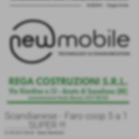
Scandianese - Faro coop 5 a 1
...........SUPER !!!
01-03-2013 06:42
-
News Generiche