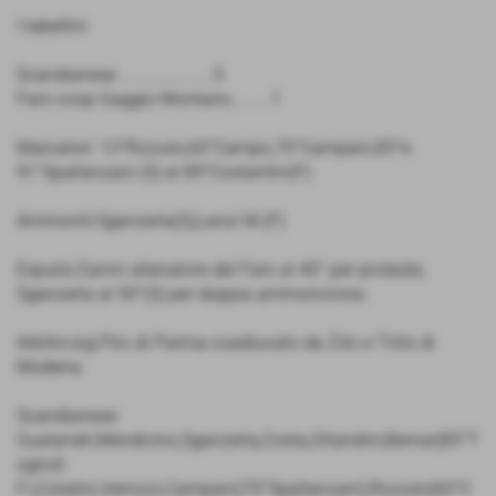
I tabellini
Scandianese .....................5
Faro coop Gaggio Montano.........1
Marcatori: 13°Rizzuto,60°Campo,70°Campani,85°e
91°Spallanzani (S) al 89°Costantini(F)
Ammoniti:Sganzerla(S),Lenzi M.(F)
Espulsi:Zanini allenatore del Faro al 40° per proteste,
Sganzerla al 50°(S) per doppia ammonizione.
Arbitro:sig.Piro di Parma-coadiuvato da Zito e Tirilo di
Modena.
Scandianese:
Gualandri,Mendicino,Sganzerla,Costa,Orlandini,Bernar(85°T
ognoli
F.),Colatini,Vernizzi,Campani(70°Spallanzani),Rizzuto(60°C