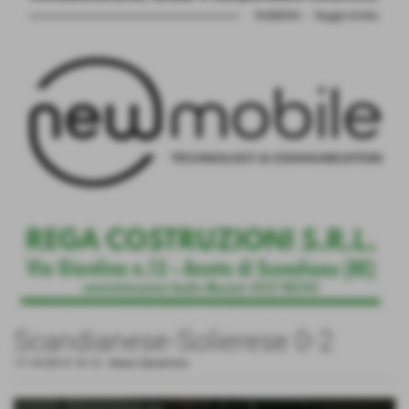
Scandianese-Solierese 0-2
17-10-2013 19:13
-
News Generiche