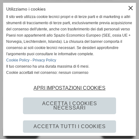
close
Utilizziamo i cookies
allenatore:Carbone
Il sito web utilizza cookie tecnici propri e di terze parti e di marketing o altri
strumenti di tracciamento di terze parti, esclusivamente previa acquisizione
Solierese:
del consenso dell'utente, anche con trasferimento dei dati personali verso
Neri,Guilozi(30st
Paesi non appartenenti allo Spazio Economico Europeo (SEE, ossia UE +
Lugli),Farina,Agazzani,Prandi,Paradisi,Esposito(40st
Norvegia, Liechtenstein, Islanda). La chiusura del banner comporta il
Cattini),Pattacini,Di Costanzo(15st Azzouzi),Lusvardi,Di
consenso ai soli cookie tecnici necessari. Se desideri approfondire
Giammarco.
l'argomento puoi consultare le informative complete.
Cookie Policy
-
Privacy Policy
a disposizione:Bigi,Perrotta,Rebecchi,Battipaglia
Il tuo consenso ha una durata massima di 6 mesi.
Cookie accettati nel consenso: nessun consenso
allenatore:Nannini
APRI IMPOSTAZIONI COOKIES
Fonte:
redazione sportiva
ACCETTA I COOKIES
NECESSARI
ACCETTA TUTTI I COOKIES
<< PRECEDENTE
SUCCESSIVO >>