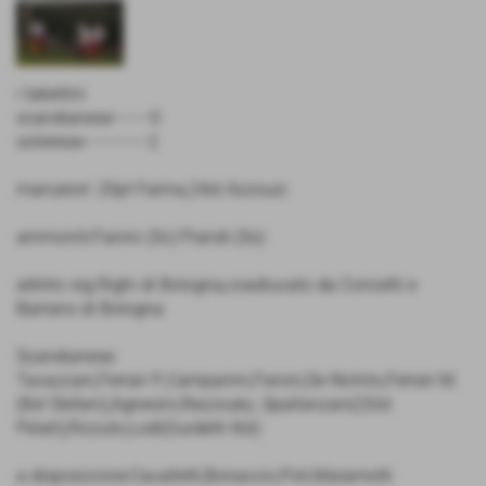
i tabellini
scandianese-------0
solierese------------2
marcatori: 20pt Farina,24st Azzouzi
ammoniti:Faroni (Sc) Prandi (So)
arbitro sig.Righi di Bologna,coadiuvato da Concetti e
Barrano di Bologna
Scandianese:
Tavazzani,Ferrari P.,Campanini,Faroni,De Nichilo,Ferrari M.
(8st Stefani),Agnesini,Rezzouky ,Spallanzani(20st
Pelati),Rizzuto,Lodi(Guidetti 8st)
a disposizione:Cavalletti,Bonaccio,Poli,Maramotti