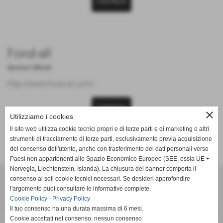
CONTINUA
Fond-all
Sponsor Ufficiali
http://www.fond-all.com/
CONTINUA
close
Utilizziamo i cookies
Il sito web utilizza cookie tecnici propri e di terze parti e di marketing o altri
strumenti di tracciamento di terze parti, esclusivamente previa acquisizione
del consenso dell'utente, anche con trasferimento dei dati personali verso
Paesi non appartenenti allo Spazio Economico Europeo (SEE, ossia UE +
Norvegia, Liechtenstein, Islanda). La chiusura del banner comporta il
SCANDIANESE CALCIO - ASSOCIAZIONE SPORTIVA DILETTANTISTICA
consenso ai soli cookie tecnici necessari. Se desideri approfondire
v. Dell´Eco 10 int. 1 Chiozza - 42019 Scandiano (Reggio Emilia)
l'argomento puoi consultare le informative complete.
Cookie Policy
-
P.I. Partita IVA 02444480350 C.F Codice Fiscale 91152640354
Privacy Policy
Il tuo consenso ha una durata massima di 6 mesi.
Via Dell´Eco n.° 10 - Chiozza -42019 - SCANDIANO - REGGIO EMILIA - 42019 - SCANDIANO (REGGIO EMILIA)
Cookie accettati nel consenso: nessun consenso
Tel. 0522 855072 Fax 0522 765574