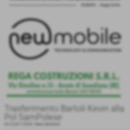
Trasferimento Bartoli Kevin alla
Pol SamPolese
03-12-2011 00:00
-
News Generiche