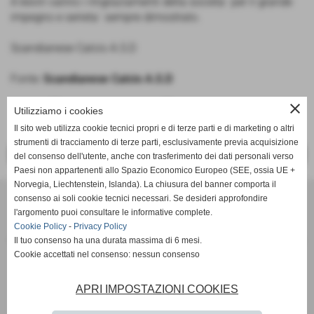
A kevin vanno i ringraziamenti della societa´ per il grande
impegno e serieta´ sempre dimostrato.
Scandianese Calcio A.S.D
Fonte:
Scandianese Calcio A.S.D
close
Utilizziamo i cookies
Il sito web utilizza cookie tecnici propri e di terze parti e di marketing o altri
strumenti di tracciamento di terze parti, esclusivamente previa acquisizione
<< PRECEDENTE
SUCCESSIVO >>
del consenso dell'utente, anche con trasferimento dei dati personali verso
Paesi non appartenenti allo Spazio Economico Europeo (SEE, ossia UE +
Norvegia, Liechtenstein, Islanda). La chiusura del banner comporta il
SCANDIANESE CALCIO - ASSOCIAZIONE SPORTIVA DILETTANTISTICA
consenso ai soli cookie tecnici necessari. Se desideri approfondire
v. Dell´Eco 10 int. 1 Chiozza - 42019 Scandiano (Reggio Emilia)
l'argomento puoi consultare le informative complete.
Cookie Policy
-
Privacy Policy
P.I. Partita IVA 02444480350 C.F Codice Fiscale 91152640354
Il tuo consenso ha una durata massima di 6 mesi.
Via Dell´Eco n.° 10 - Chiozza -42019 - SCANDIANO - REGGIO EMILIA - 42019 - SCANDIANO (REGGIO EMILIA)
Cookie accettati nel consenso: nessun consenso
Tel. 0522 855072 Fax 0522 765574
picciati.alberto@hotmail.it
asd.sporting@gmail.com
scandianesecalcio@gmail.com
APRI IMPOSTAZIONI COOKIES
Tutte le foto presenti nel sito e le Foto Gallery sono esclusiva proprieta´ della societa´ " Scandianese
Calcio A.S.D."qualora vengano pubblicate sulla stampa si richiede tassativamente di citarne l´origine