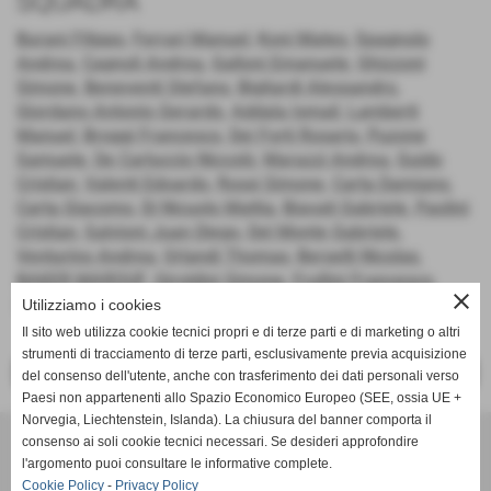
SQUADRA
Burani Filippo
,
Ferrari Manuel
,
Koni Mateo
,
Spagnolo
Andrea
,
Cagnoli Andrea
,
Galloni Emanuele
,
Ghizzoni
Simone
,
Beneventi Stefano
,
Bigliardi Alessandro
,
Giordano Antonio Gerardo
,
Addala Ismail
,
Lamberti
Manuel
,
Broggi Francesco
,
Dei Forti Rosario
,
Puzone
Samuele
,
De Carluccio Niccolò
,
Marazzi Andrea
,
Guido
Cristian
,
Valenti Edoardo
,
Rossi Simone
,
Carta Damiano
,
Carta Giacomo
,
Di Nicuolo Mattia
,
Biavati Gabriele
,
Paolini
Cristian
,
Salvioni Juan Diego
,
Del Monte Gabriele
,
Venturino Andrea
,
Orlandi Thomas
,
Berselli Nicolas
,
BAKER MAROUF
,
Giroldini Simone
,
Frullini Francesco
,
close
Becchetti Enrico
,
Burani Andrea
Utilizziamo i cookies
Il sito web utilizza cookie tecnici propri e di terze parti e di marketing o altri
strumenti di tracciamento di terze parti, esclusivamente previa acquisizione
<< PRECEDENTE
SUCCESSIVO >>
del consenso dell'utente, anche con trasferimento dei dati personali verso
Paesi non appartenenti allo Spazio Economico Europeo (SEE, ossia UE +
Norvegia, Liechtenstein, Islanda). La chiusura del banner comporta il
SCANDIANESE CALCIO - ASSOCIAZIONE SPORTIVA DILETTANTISTICA
consenso ai soli cookie tecnici necessari. Se desideri approfondire
v. Dell´Eco 10 int. 1 Chiozza - 42019 Scandiano (Reggio Emilia)
l'argomento puoi consultare le informative complete.
Cookie Policy
-
P.I. Partita IVA 02444480350 C.F Codice Fiscale 91152640354
Privacy Policy