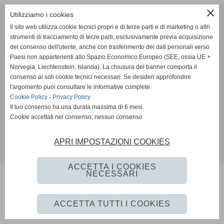
close
Utilizziamo i cookies
SCANDIANESE CALCIO - ASSOCIAZIONE SPORTIVA DILETTANTISTICA
v. Dell´Eco 10 int. 1 Chiozza - 42019 Scandiano (Reggio Emilia)
Il sito web utilizza cookie tecnici propri e di terze parti e di marketing o altri
strumenti di tracciamento di terze parti, esclusivamente previa acquisizione
P.I. Partita IVA 02444480350 C.F Codice Fiscale 91152640354
del consenso dell'utente, anche con trasferimento dei dati personali verso
Via Dell´Eco n.° 10 - Chiozza -42019 - SCANDIANO - REGGIO EMILIA - 42019 - SCANDIANO (REGGIO EMILIA)
Paesi non appartenenti allo Spazio Economico Europeo (SEE, ossia UE +
Tel. 0522 855072 Fax 0522 765574
Norvegia, Liechtenstein, Islanda). La chiusura del banner comporta il
picciati.alberto@hotmail.it
asd.sporting@gmail.com
scandianesecalcio@gmail.com
consenso ai soli cookie tecnici necessari. Se desideri approfondire
Tutte le foto presenti nel sito e le Foto Gallery sono esclusiva proprieta´ della societa´ " Scandianese
l'argomento puoi consultare le informative complete.
Calcio A.S.D."qualora vengano pubblicate sulla stampa si richiede tassativamente di citarne l´origine
Cookie Policy
-
Privacy Policy
www.scandianese.com
Il tuo consenso ha una durata massima di 6 mesi.
Cookie accettati nel consenso: nessun consenso
Privacy Policy
-
Cookie Policy
APRI IMPOSTAZIONI COOKIES
Realizzazione siti web www.sitoper.it
ACCETTA I COOKIES
NECESSARI
ACCETTA TUTTI I COOKIES