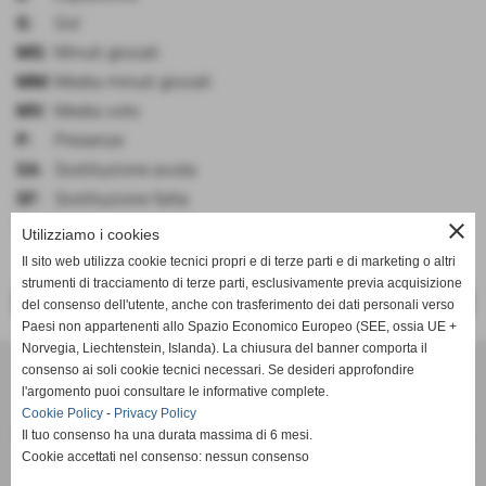
G:
Gol
MG:
Minuti giocati
MM:
Media minuti giocati
MV:
Media voto
P:
Presenze
SA:
Sostituzione avuta
SF:
Sostituzione fatta
V:
voto
close
Utilizziamo i cookies
Il sito web utilizza cookie tecnici propri e di terze parti e di marketing o altri
strumenti di tracciamento di terze parti, esclusivamente previa acquisizione
<< PRECEDENTE
SUCCESSIVO >>
del consenso dell'utente, anche con trasferimento dei dati personali verso
Paesi non appartenenti allo Spazio Economico Europeo (SEE, ossia UE +
Norvegia, Liechtenstein, Islanda). La chiusura del banner comporta il
SCANDIANESE CALCIO - ASSOCIAZIONE SPORTIVA DILETTANTISTICA
consenso ai soli cookie tecnici necessari. Se desideri approfondire
v. Dell´Eco 10 int. 1 Chiozza - 42019 Scandiano (Reggio Emilia)
l'argomento puoi consultare le informative complete.
Cookie Policy
-
P.I. Partita IVA 02444480350 C.F Codice Fiscale 91152640354
Privacy Policy
Il tuo consenso ha una durata massima di 6 mesi.
Via Dell´Eco n.° 10 - Chiozza -42019 - SCANDIANO - REGGIO EMILIA - 42019 - SCANDIANO (REGGIO EMILIA)
Cookie accettati nel consenso: nessun consenso
Tel. 0522 855072 Fax 0522 765574
picciati.alberto@hotmail.it
asd.sporting@gmail.com
scandianesecalcio@gmail.com