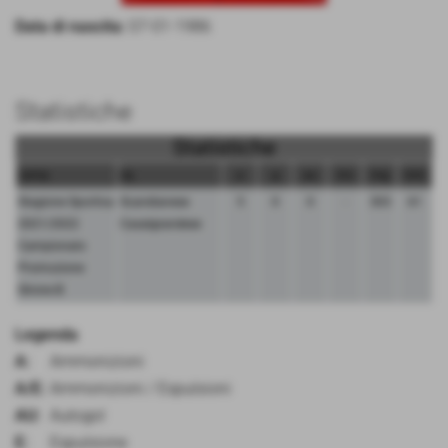
Data di nascita:
07-01-1986
Statistiche
Statistiche
camp.
sq.
p
g
au
mv
mg
mm
Stagione Sportiva
Scandianese
5
0
0
-
303
61
2021/2022
Casalgrandese
Campionato
Promozione
Girone B
Legenda
A:
Ammonizioni
A/E:
Ammonizioni / Espulsioni
AU:
Autogol
E:
Espulsione