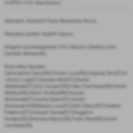
03-08-2015 19:26
-
News Generiche
Allenatori: Anceschi Paolo-Benevento Rocco.
Allenatori portieri: Rodolfi Glauco.
Dirigenti accompagnatori: Poli Fabrizio, Gibellini Loris,
Casolari Alessandro.
Rosa della Squadra:
Cammarota Fabio(98),Chiossi Luca(98),Cobanaj Silvi(97),D
´aloisio Luigi(97),Donato Alex(97),Douhai
Abdelhadi(97),Duci Giorgio(98),Falbo Francesco(98),Ferrari
Matteo(98),Giberti Andrea(98),Houssni
Mohamed(97),Hoxha Elidon(97),Incerti
Alessandro(98)Masoni Luca(97),Meli Marco(97),Paderni
Federico(97),Pollastri Davide(97),Ruggerini
Giorgio(98),Strianese Marco(98),Trallo Alex(98),Vecchi
Leonardo(98)