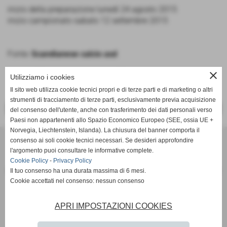
inizio della preparazione lunedì 24 agosto 2015
inizio campionato sabato 12 settembre 2015
Fonte:
Scandianese calcio asd
close
Utilizziamo i cookies
Il sito web utilizza cookie tecnici propri e di terze parti e di marketing o altri
strumenti di tracciamento di terze parti, esclusivamente previa acquisizione
<< PRECEDENTE
SUCCESSIVO >>
del consenso dell'utente, anche con trasferimento dei dati personali verso
Paesi non appartenenti allo Spazio Economico Europeo (SEE, ossia UE +
Norvegia, Liechtenstein, Islanda). La chiusura del banner comporta il
SCANDIANESE CALCIO - ASSOCIAZIONE SPORTIVA DILETTANTISTICA
consenso ai soli cookie tecnici necessari. Se desideri approfondire
v. Dell´Eco 10 int. 1 Chiozza - 42019 Scandiano (Reggio Emilia)
l'argomento puoi consultare le informative complete.
Cookie Policy
-
Privacy Policy
P.I. Partita IVA 02444480350 C.F Codice Fiscale 91152640354
Il tuo consenso ha una durata massima di 6 mesi.
Via Dell´Eco n.° 10 - Chiozza -42019 - SCANDIANO - REGGIO EMILIA - 42019 - SCANDIANO (REGGIO EMILIA)
Cookie accettati nel consenso: nessun consenso
Tel. 0522 855072 Fax 0522 765574
picciati.alberto@hotmail.it
asd.sporting@gmail.com
scandianesecalcio@gmail.com
APRI IMPOSTAZIONI COOKIES
Tutte le foto presenti nel sito e le Foto Gallery sono esclusiva proprieta´ della societa´ " Scandianese
Calcio A.S.D."qualora vengano pubblicate sulla stampa si richiede tassativamente di citarne l´origine
www.scandianese.com