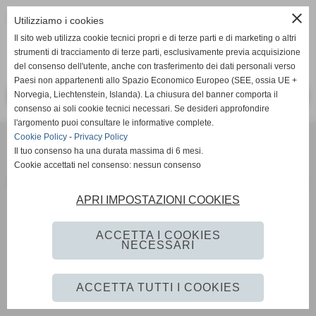
close
Fonte:
redazione sportiva
Utilizziamo i cookies
Il sito web utilizza cookie tecnici propri e di terze parti e di marketing o altri
strumenti di tracciamento di terze parti, esclusivamente previa acquisizione
del consenso dell'utente, anche con trasferimento dei dati personali verso
Paesi non appartenenti allo Spazio Economico Europeo (SEE, ossia UE +
Norvegia, Liechtenstein, Islanda). La chiusura del banner comporta il
<< PRECEDENTE
SUCCESSIVO >>
consenso ai soli cookie tecnici necessari. Se desideri approfondire
l'argomento puoi consultare le informative complete.
Cookie Policy
-
Privacy Policy
SCANDIANESE CALCIO - ASSOCIAZIONE SPORTIVA DILETTANTISTICA
Il tuo consenso ha una durata massima di 6 mesi.
v. Dell´Eco 10 int. 1 Chiozza - 42019 Scandiano (Reggio Emilia)
Cookie accettati nel consenso: nessun consenso
P.I. Partita IVA 02444480350 C.F Codice Fiscale 91152640354
Via Dell´Eco n.° 10 - Chiozza -42019 - SCANDIANO - REGGIO EMILIA - 42019 - SCANDIANO (REGGIO EMILIA)
APRI IMPOSTAZIONI COOKIES
Tel. 0522 855072 Fax 0522 765574
picciati.alberto@hotmail.it
asd.sporting@gmail.com
scandianesecalcio@gmail.com
Tutte le foto presenti nel sito e le Foto Gallery sono esclusiva proprieta´ della societa´ " Scandianese
ACCETTA I COOKIES
NECESSARI
Calcio A.S.D."qualora vengano pubblicate sulla stampa si richiede tassativamente di citarne l´origine
www.scandianese.com
ACCETTA TUTTI I COOKIES
Privacy Policy
-
Cookie Policy