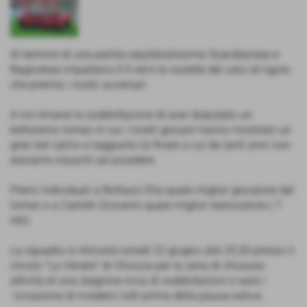
Al termine di una partita equilibratissima Scandianese e
Bagnolese impattano 0-0 ed è la roulette dei calci di rigore
che premia i nostri avversari.
A noi rimane la soddisfazione di aver disputato un
bellissimo torneo in cui i nostri giovani hanno mostrato un
gran bel calcio e raggiunto la finale a cui da tanti anni non
eravamo risusciti ad accedere.
Premi individuali a Bottazzi Elia quale miglior giocatore del
torneo e a Carretti Giovanni quale miglior realizzatore ( 7
reti).
La squadra si ritroverà lunedì 22 giugno alle 20,30 presso il
circolo "La Venere" di Chiozza per la cena di chiusura
attività di una stagione ricca di soddisfazioni e sarà l
´occasione di rivederci tutti prima della pausa estiva.