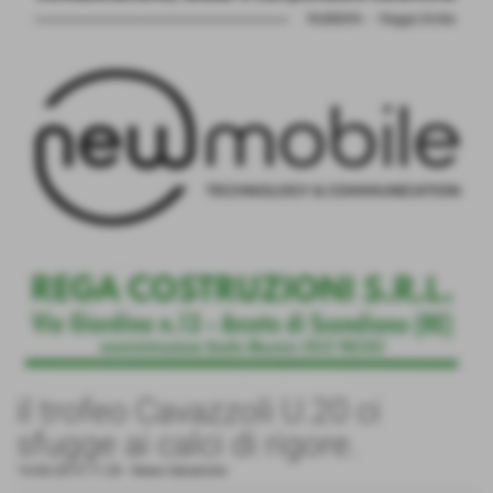
il trofeo Cavazzoli U.20 ci
sfugge ai calci di rigore.
14-06-2015 11:20
-
News Generiche