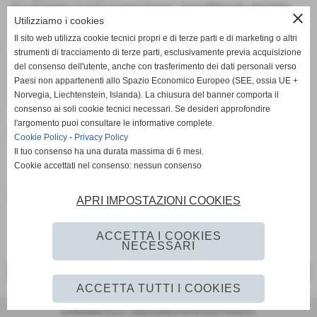
Ovviamente questo è solo l’inizio, approfittando del fatto
close
Utilizziamo i cookies
che la squadra non ha mai smesso di allenarsi e lo sta
facendo tuttora, nelle prossime settimane il nostro D.S.
Il sito web utilizza cookie tecnici propri e di terze parti e di marketing o altri
strumenti di tracciamento di terze parti, esclusivamente previa acquisizione
Andrea Ippolito inizierà i colloqui con gli altri componenti
del consenso dell'utente, anche con trasferimento dei dati personali verso
della rosa e contemporaneamente a sondare il mercato per
Paesi non appartenenti allo Spazio Economico Europeo (SEE, ossia UE +
portare a Scandiano alcuni validi giocatori con l’intento di
Norvegia, Liechtenstein, Islanda). La chiusura del banner comporta il
far fare un piccolo salto di qualità alla squadra.
consenso ai soli cookie tecnici necessari. Se desideri approfondire
l'argomento puoi consultare le informative complete.
Nella foto : Antonio Rizzuto
Cookie Policy
-
Privacy Policy
Il tuo consenso ha una durata massima di 6 mesi.
Cookie accettati nel consenso: nessun consenso
Fonte:
asd scandianese-casalgrandese
APRI IMPOSTAZIONI COOKIES
ACCETTA I COOKIES
NECESSARI
<< PRECEDENTE
SUCCESSIVO >>
ACCETTA TUTTI I COOKIES
SCANDIANESE CALCIO - ASSOCIAZIONE SPORTIVA DILETTANTISTICA