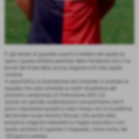
E’ già tempo di guardare avanti e mettersi alle spalle (si
spera ) questa terribile parentesi della Pandemia che ci ha
privati del finale della scorsa stagione e di tutta quella
corrente.
In quest’ottica la Scandianese sta iniziando a costruire la
squadra che sarà schierata ai nastri di partenza del
prossimo campionato di Promozione 2021/22.
Quindi con grande soddisfazione comunichiamo che Il
primo importante tassello è stato messo con la riconferma
del bomber locale Antonio Rizzuto, che anche nella
prossima stagione indosserà la maglia rosso/blù e con
quella cercherà di superare il traguardo, ormai vicino, dei
100 goal in carriera.