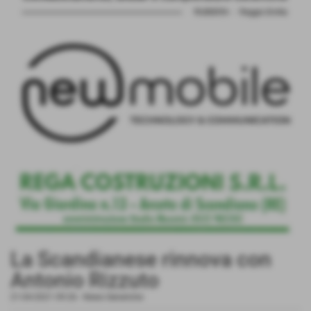
La Scandianese rinnova con
Antonio Rizzuto
21-04-2021 09:26
-
News Generiche