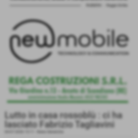
Lutto in casa rossoblù : ci ha
lasciato Fabrizio Tagliavini
04-07-2026 15:11
-
News Generiche