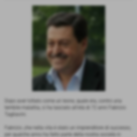
Dopo aver lottato come un leone, quale era, contro una
terribile malattia, ci ha lasciato all’età di 72 anni Fabrizio
Tagliavini.
Fabrizio ,che nella vita è stato un imprenditore di successo,
per qualche anno ha fatto parte della nostra società in