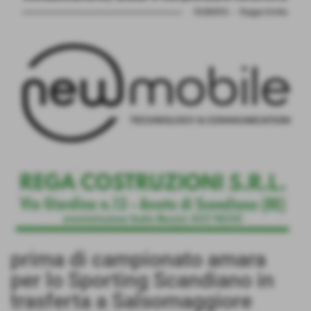
prima di campionato amara
per lo Sporting Scandiano in
trasferta a Salsomaggiore