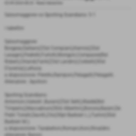
02-09-2024 08:32
-
News Generiche
Salsomaggiore-vs-Sporting Scandiano: 5-1
i tabellini
Salsomaggiore
Borgese,Dattaro(25st Compiani),Kamisi(20st
Lasagni),Pedretti,Furlotti,Morigoni,Compaore(8st
Roberi),Orlandi,Fanti(23st Landini),Corbelli(30st
D’aversa),Lattuca.
a disposizione :Peretto,Ramponi,Pelagatti,Pelagatti.
Allenatore : Apolloni
Sporting Scandiano:
Antonioni,Valestri ,Burani(25st Setti),Waddi(8st
Timperio),Maccabruni(30st Albertini),Bonora,Barani,De
Pietri Tonelli,Davitti,Zito(30pt Barbieri L.),Turrini(30st
Barbieri M.).
a disposizione :Tarabelloni,Romani,Koni,Rinaldini.
allenatore: Baroni