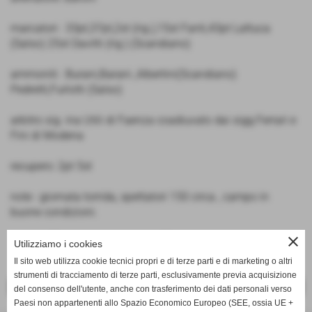
marcatori : 33pt,37pt,2st (rig.),15st Fanti,43pt Lattuca
(Salso) 25st Davitti (rig.) (Scandiano)
ammoniti : Burani,Barani ,Albertini(Scandiano)
Pedretti,Furlotti (Salso)
arbitro sig. ina Utili di Faenza coadiuvato dai sigg.Ferrari e
Fini di Modena
recupero: 2pt 5st
note : giornata torrida, spettatori 150 circa , campo in
buone condizioni.
close
Utilizziamo i cookies
Il sito web utilizza cookie tecnici propri e di terze parti e di marketing o altri
strumenti di tracciamento di terze parti, esclusivamente previa acquisizione
<< PRECEDENTE
SUCCESSIVO >>
del consenso dell'utente, anche con trasferimento dei dati personali verso
Paesi non appartenenti allo Spazio Economico Europeo (SEE, ossia UE +