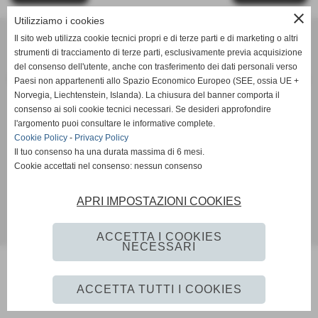
close
Utilizziamo i cookies
SCANDIANESE CALCIO - ASSOCIAZIONE SPORTIVA DILETTANTISTICA
Il sito web utilizza cookie tecnici propri e di terze parti e di marketing o altri
v. Dell´Eco 10 int. 1 Chiozza - 42019 Scandiano (Reggio Emilia)
strumenti di tracciamento di terze parti, esclusivamente previa acquisizione
P.I. Partita IVA 02444480350 C.F Codice Fiscale 91152640354
del consenso dell'utente, anche con trasferimento dei dati personali verso
Via Dell´Eco n.° 10 - Chiozza -42019 - SCANDIANO - REGGIO EMILIA - 42019 - SCANDIANO (REGGIO EMILIA)
Paesi non appartenenti allo Spazio Economico Europeo (SEE, ossia UE +
Norvegia, Liechtenstein, Islanda). La chiusura del banner comporta il
Tel. 0522 855072 Fax 0522 765574
consenso ai soli cookie tecnici necessari. Se desideri approfondire
picciati.alberto@hotmail.it
asd.sporting@gmail.com
scandianesecalcio@gmail.com
l'argomento puoi consultare le informative complete.
Tutte le foto presenti nel sito e le Foto Gallery sono esclusiva proprieta´ della societa´ " Scandianese
Cookie Policy
-
Privacy Policy
Calcio A.S.D."qualora vengano pubblicate sulla stampa si richiede tassativamente di citarne l´origine
Il tuo consenso ha una durata massima di 6 mesi.
www.scandianese.com
Cookie accettati nel consenso: nessun consenso
Privacy Policy
-
Cookie Policy
APRI IMPOSTAZIONI COOKIES
Realizzazione siti web www.sitoper.it
ACCETTA I COOKIES
NECESSARI
ACCETTA TUTTI I COOKIES