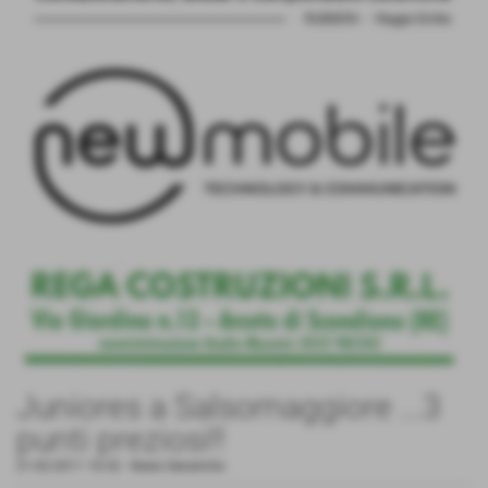
Juniores a Salsomaggiore ...3
punti preziosi!!
21-02-2011 16:52
-
News Generiche