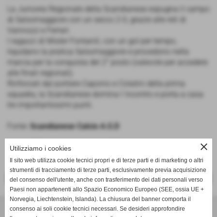
La Juniores Regionale della Scandianese espugna il campo
di Salsomaggiore con un secco 2-0, grazie alle reti di
Vannozzi e Ferrari.
I ragazzi di Mister Fontanili, con un gol per tempo,
liquidano la pratica Salsomaggiore e procedono nella
marcia per la conquista del 2° posto (valevole per accedere
alle finali regionali).
Rinforzati dal portiere Caponio e Colatini della prima
squadra, la Scandianese domina l´incontro e porta a casa
tre importantissimi punti.
Fonte:
Scandianese Calcio A.S.D
close
Utilizziamo i cookies
Il sito web utilizza cookie tecnici propri e di terze parti e di marketing o altri
strumenti di tracciamento di terze parti, esclusivamente previa acquisizione
<< PRECEDENTE
SUCCESSIVO >>
del consenso dell'utente, anche con trasferimento dei dati personali verso
Paesi non appartenenti allo Spazio Economico Europeo (SEE, ossia UE +
Norvegia, Liechtenstein, Islanda). La chiusura del banner comporta il
SCANDIANESE CALCIO - ASSOCIAZIONE SPORTIVA DILETTANTISTICA
consenso ai soli cookie tecnici necessari. Se desideri approfondire
v. Dell´Eco 10 int. 1 Chiozza - 42019 Scandiano (Reggio Emilia)