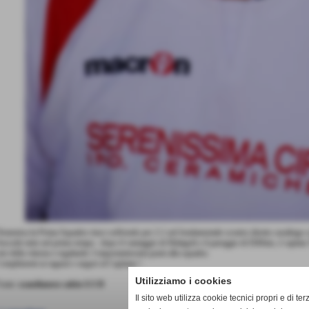
omenica la Prima Squadra vince soffrendo per 2-1 nel fondamentale scontro diretto casalingo c
uccede tutto nel primo tempo : dopo il vantaggio di Malagoli e il pareggio di DiMaio, è capitan
ete della vittoria e regalando 3 importantissimi punti alla squadra.
omplimenti ai ragazzi e auguri al Capitano !
Utilizziamo i cookies
onte:
scandianese calcio A S D
Il sito web utilizza cookie tecnici propri e di ter