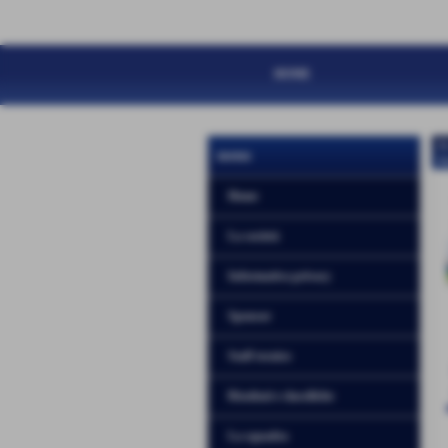
HOME
N
menu
H
Home
La società
Informativa privacy
Sponsor
Staff tecnico
Risultati e classifiche
La squadra