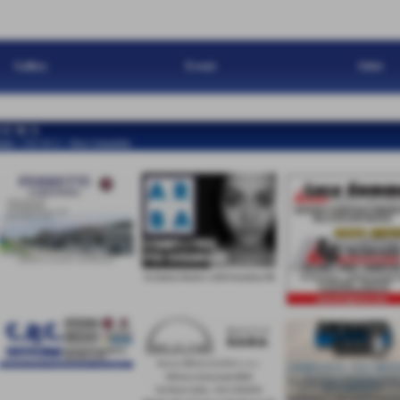
Gallery
Eventi
Atleti
 E W S
ome
>
N E W S
>
News Generiche