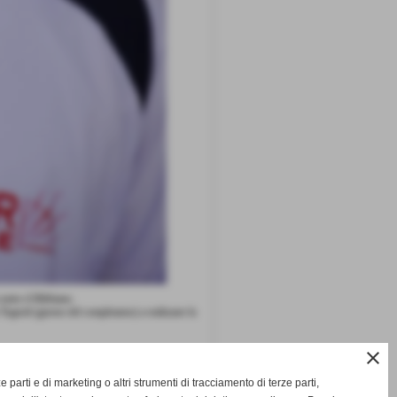
ontro il Bibbiano.
 Tognoli (giorno del compleanno) a realizzare la
close
ze parti e di marketing o altri strumenti di tracciamento di terze parti,