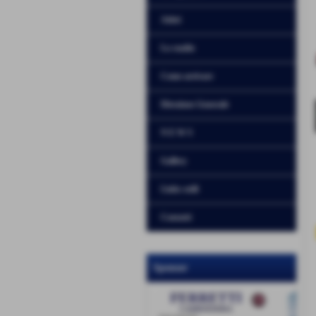
Atleti
Lo stadio
Come arrivare
Direzione Generale
N E W S
Gallery
Links utili
Contatti
Sponsor