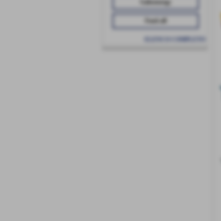
Galeoenergy
Fond-all
ELENCO COMPLETO