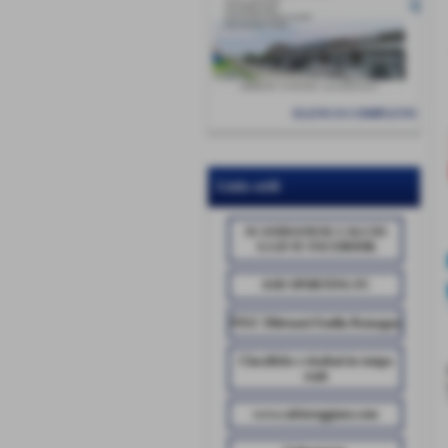
ELENCO COMPLETO
Links utili
SCANDIANESE CALCIO
A.S.D SU FACEBOOK
ASD SPORTING FC
FIGC Dilettanti Emilia Romagna
Classifiche e risultati in tempo
reale
www.calcioreggiano.com