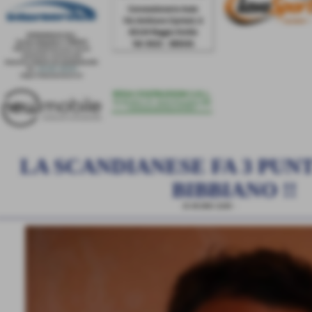
LA SCANDIANESE FA 3 PUN
BIBBIANO !!
25-10-2011 22:01
-
News Generiche