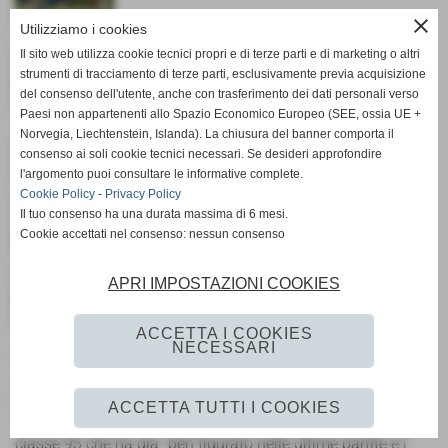
close
Utilizziamo i cookies
Il sito web utilizza cookie tecnici propri e di terze parti e di marketing o altri
strumenti di tracciamento di terze parti, esclusivamente previa acquisizione
del consenso dell'utente, anche con trasferimento dei dati personali verso
Paesi non appartenenti allo Spazio Economico Europeo (SEE, ossia UE +
Norvegia, Liechtenstein, Islanda). La chiusura del banner comporta il
consenso ai soli cookie tecnici necessari. Se desideri approfondire
l'argomento puoi consultare le informative complete.
Cookie Policy
-
Privacy Policy
Il tuo consenso ha una durata massima di 6 mesi.
Cookie accettati nel consenso: nessun consenso
APRI IMPOSTAZIONI COOKIES
ACCETTA I COOKIES
NECESSARI
La Scandianese , terminato il calciomercato invernale
,punta sui giovani portieri della Scandianese capitanati dal
bravissimo preparatore BONINI STEFANO che consegna
ACCETTA TUTTI I COOKIES
agli altari della promozione il giovane Gualandri Nicola
classe 93 che ha gia´ ben figurato nelle ultime partite e l