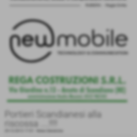
Portieri Scandianesi alla
riscossa ....!!!!
29-12-2012 17:01
-
News Generiche