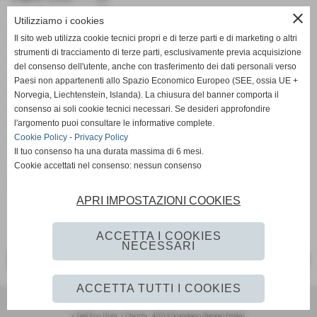
scandianese ...... 19
close
Utilizziamo i cookies
polinago ............ 18
Il sito web utilizza cookie tecnici propri e di terze parti e di marketing o altri
val.sa gold ......... 16
strumenti di tracciamento di terze parti, esclusivamente previa acquisizione
concordia .......... 15
del consenso dell'utente, anche con trasferimento dei dati personali verso
zola predosa...... 14
Paesi non appartenenti allo Spazio Economico Europeo (SEE, ossia UE +
monte san pietro . 14
Norvegia, Liechtenstein, Islanda). La chiusura del banner comporta il
r.castellarano...... 13
consenso ai soli cookie tecnici necessari. Se desideri approfondire
nonantola .......... 12
l'argomento puoi consultare le informative complete.
anzolavino......... 11
Cookie Policy
-
Privacy Policy
san cesario .........11
Il tuo consenso ha una durata massima di 6 mesi.
Cookie accettati nel consenso: nessun consenso
Fonte:
Scandianese Calcio A.S.D
APRI IMPOSTAZIONI COOKIES
ACCETTA I COOKIES
NECESSARI
<< PRECEDENTE
SUCCESSIVO >>
ACCETTA TUTTI I COOKIES
SCANDIANESE CALCIO - ASSOCIAZIONE SPORTIVA DILETTANTISTICA
v. Dell´Eco 10 int. 1 Chiozza - 42019 Scandiano (Reggio Emilia)