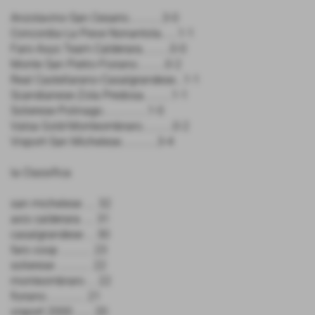
Anzolavino-San Cesario............3-0
Concordia-La Pieve Nonantola......1-1
Faro-Axys Team Calderara..........0-0
Monte San Pietro-Fiorano..........0-2
Real Castellarano-Casalgrandese...1-1
Scandianese-Zola Predosa..........1-1
Solierese-Polinago................1-0
Valsa Gold-Monteombraro...........0-2
Visport-San Michelese.............3-4
la Classifica
san michelese .... 32
axis calderara .... 31
casalgrandese ... 30
faro coop ........... 23
solierese ............ 22
monteombraro ... 22
fiorano.............. 21
visport 2000 ...... 20