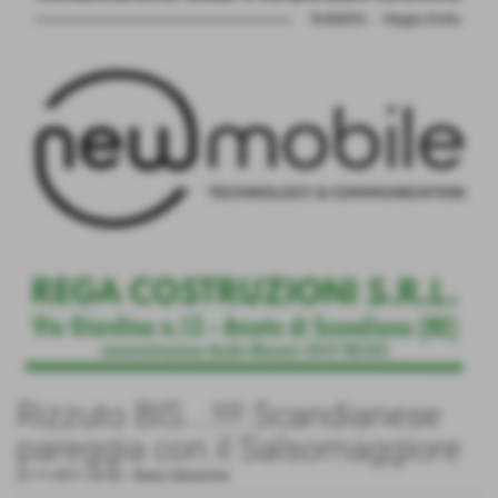
Rizzuto BIS...:!!!! Scandianese
pareggia con il Salsomaggiore
27-11-2011 22:42
-
News Generiche