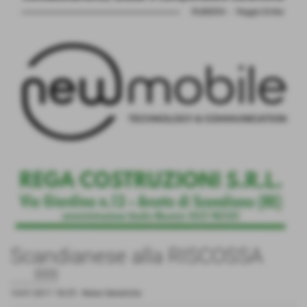
Scandianese alla RISCOSSA
.....!!!!!
14-01-2011 18:25
-
News Generiche