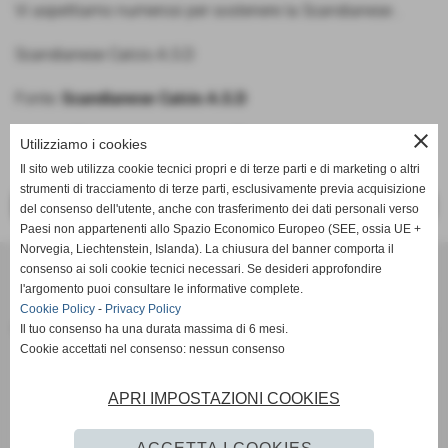
Vi aspettiamo numerosi per sostenere la Scandianese .
Scandianese Calcio A.S.D
Fonte:
Scandianese Calcio A.S.D
close
Utilizziamo i cookies
Il sito web utilizza cookie tecnici propri e di terze parti e di marketing o altri
strumenti di tracciamento di terze parti, esclusivamente previa acquisizione
<< PRECEDENTE
SUCCESSIVO >>
del consenso dell'utente, anche con trasferimento dei dati personali verso
Paesi non appartenenti allo Spazio Economico Europeo (SEE, ossia UE +
Norvegia, Liechtenstein, Islanda). La chiusura del banner comporta il
SCANDIANESE CALCIO - ASSOCIAZIONE SPORTIVA DILETTANTISTICA
consenso ai soli cookie tecnici necessari. Se desideri approfondire
v. Dell´Eco 10 int. 1 Chiozza - 42019 Scandiano (Reggio Emilia)
l'argomento puoi consultare le informative complete.
Cookie Policy
-
Privacy Policy
P.I. Partita IVA 02444480350 C.F Codice Fiscale 91152640354
Il tuo consenso ha una durata massima di 6 mesi.
Via Dell´Eco n.° 10 - Chiozza -42019 - SCANDIANO - REGGIO EMILIA - 42019 - SCANDIANO (REGGIO EMILIA)
Cookie accettati nel consenso: nessun consenso
Tel. 0522 855072 Fax 0522 765574
picciati.alberto@hotmail.it
asd.sporting@gmail.com
scandianesecalcio@gmail.com
APRI IMPOSTAZIONI COOKIES
Tutte le foto presenti nel sito e le Foto Gallery sono esclusiva proprieta´ della societa´ " Scandianese
Calcio A.S.D."qualora vengano pubblicate sulla stampa si richiede tassativamente di citarne l´origine
www.scandianese.com