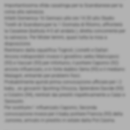
Importantissima sfida casalinga per la Scandianese per la
corsa alla salvezza.
Infatti Domenica 16 Gennaio alle ore 14.30 allo Stadio
Torelli di Scandiano,per la 1 Giornata di Ritorno, affronterà
la Casalese (battuta 4-0 all andata ), diretta concorrente per
la salvezza. Per Mister Iemmi, quasi tutta la rosa a
disposizione.
Rientrano dalla squalifica Tognoli, Lionetti e Dallari.
Ancora indisponibili invece il gioiellino serbo Malivojevic
(93) e Vaccari (93) per infortunio, il portiere Caponio (92)
ancora influenzato, e in forte dubbio Serra (93) e il mediano
Malagoli, entrambi per problemi fisici.
Probabilmente quindi prima convocazione ufficiale per i 2
baby , ex giovanili Sporting Chiozza, Splendore Davide (93)
e Colatini (94), rientrati dai prestiti rispettivamente a Carpi e
Sassuolo.
Per sostituire l´ influenzato Caponio, Seconda
convocazione invece per il baby portiere Francia (93) della
Juniores, arrivato in prestito in estate dalla Pol.Casina.