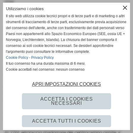
37pt
close
Utilizziamo i cookies
Ammoniti :Campani(S),Martelli,El Muazzi (C )
Il sito web utilizza cookie tecnici propri e di terze parti e di marketing o altri
strumenti di tracciamento di terze parti, esclusivamente previa acquisizione
Arbitro sig.Cola di Cesena ,coadiuvato da Giove di Modena
del consenso dell'utente, anche con trasferimento dei dati personali verso
Paesi non appartenenti allo Spazio Economico Europeo (SEE, ossia UE +
e Facchini di Bologna
Norvegia, Liechtenstein, Islanda). La chiusura del banner comporta il
consenso ai soli cookie tecnici necessari. Se desideri approfondire
La cronaca.
l'argomento puoi consultare le informative complete.
Cookie Policy
-
Privacy Policy
La più brutta Scandianese vista dall’inizio del campionato
Il tuo consenso ha una durata massima di 6 mesi.
cede di schianto al cospetto di un Crevalcore che oggi ha
Cookie accettati nel consenso: nessun consenso
surclassato gli avversari sotto tutti gli aspetti.
APRI IMPOSTAZIONI COOKIES
Partono bene i locali e al 12pt è El Muazzi che su
traversone di Girotti raccoglie al volo e centra in pieno la
ACCETTA I COOKIES
traversa.
NECESSARI
I difensori rossoblù sogneranno questo giocatore ,oggi per
loro imprendibile, per tutta la notte.
ACCETTA TUTTI I COOKIES
Al 27pt ,erroraccio madornale del centrocampo ospite, s’