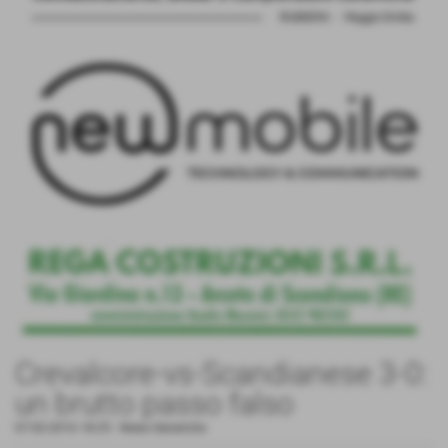
Crevalcore-vs-Scandianese 3-0:
un brutto passo falso
07-02-2016 18:25
-
News Generiche