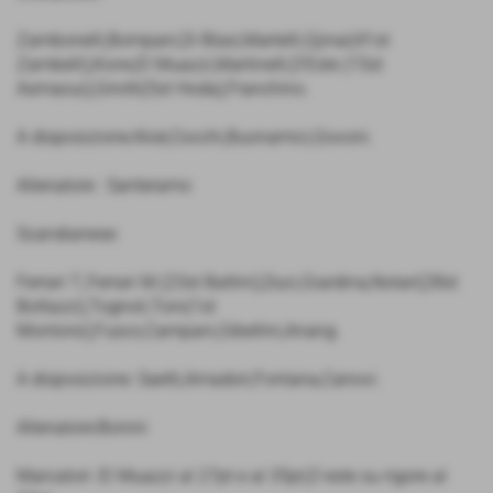
Zambonelli,Bompani,Di Blasi,Martelli,Gjinai(41st
Zambelli),Kone,El Muazzi,Martinelli,D’Este (15st
Asmaoui),Girotti(5st Hoda),Franchino.
A disposizione:Aloè,Cocchi,Buonamici,Govoni.
Allenatore : Santeramo
Scandianese:
Ferrari T.,Ferrari M.(23st Battini),Duci,Giardina,Notari(28st
Bottazzi),Tognoli,Toro(1st
Montorsi),Fusco,Campani,Gibellini,Anang.
A disposizione: Saetti,Amadori,Fontana,Canovi.
Allenatore:Bonini
Marcatori :El Muazzi al 27pt e al 35pt,D´este su rigore al