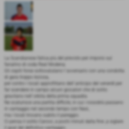
La Scandianese fatica più del previsto per imporsi sul
fanalino di coda Real Modena.
Gli ospiti forse sottovalutano l´avversario con una condotta
di gara troppo leziosa,
per contro i locali approfittano dell´anticipo del venerdì per
far scendere in campo alcuni giocatori che di solito
gravitano nell´orbita della prima squadra.
Ne scaturisce una partita difficile, in cui i rossoblù passano
in vantaggio nel secondo tempo con Nasi,
ma i locali trovano subito il pareggio.
Ci pensa il solito Canovi, a pochi minuti dalla fine ,a siglare
il goal del definitivo vantaggio.