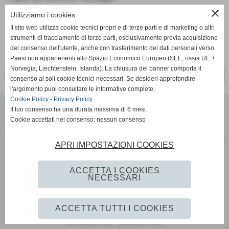
close
Utilizziamo i cookies
Fonte:
redazione sportiva
Il sito web utilizza cookie tecnici propri e di terze parti e di marketing o altri
strumenti di tracciamento di terze parti, esclusivamente previa acquisizione
del consenso dell'utente, anche con trasferimento dei dati personali verso
Paesi non appartenenti allo Spazio Economico Europeo (SEE, ossia UE +
Norvegia, Liechtenstein, Islanda). La chiusura del banner comporta il
<< PRECEDENTE
SUCCESSIVO >>
consenso ai soli cookie tecnici necessari. Se desideri approfondire
l'argomento puoi consultare le informative complete.
Cookie Policy
-
Privacy Policy
SCANDIANESE CALCIO - ASSOCIAZIONE SPORTIVA DILETTANTISTICA
Il tuo consenso ha una durata massima di 6 mesi.
v. Dell´Eco 10 int. 1 Chiozza - 42019 Scandiano (Reggio Emilia)
Cookie accettati nel consenso: nessun consenso
P.I. Partita IVA 02444480350 C.F Codice Fiscale 91152640354
Via Dell´Eco n.° 10 - Chiozza -42019 - SCANDIANO - REGGIO EMILIA - 42019 - SCANDIANO (REGGIO EMILIA)
APRI IMPOSTAZIONI COOKIES
Tel. 0522 855072 Fax 0522 765574
picciati.alberto@hotmail.it
asd.sporting@gmail.com
scandianesecalcio@gmail.com
ACCETTA I COOKIES
Tutte le foto presenti nel sito e le Foto Gallery sono esclusiva proprieta´ della societa´ " Scandianese
NECESSARI
Calcio A.S.D."qualora vengano pubblicate sulla stampa si richiede tassativamente di citarne l´origine
www.scandianese.com
ACCETTA TUTTI I COOKIES
Privacy Policy
-
Cookie Policy