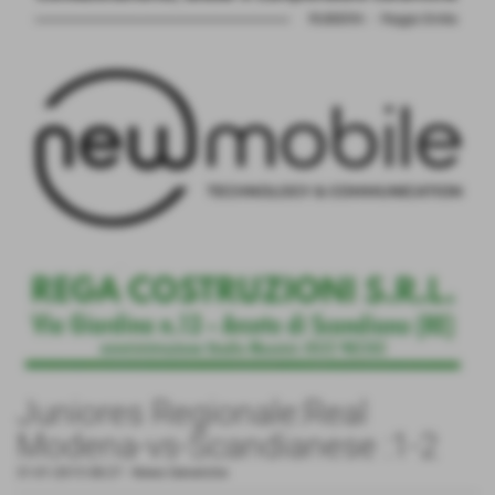
Juniores Regionale:Real
Modena-vs-Scandianese :1-2
31-01-2015 08:27
-
News Generiche