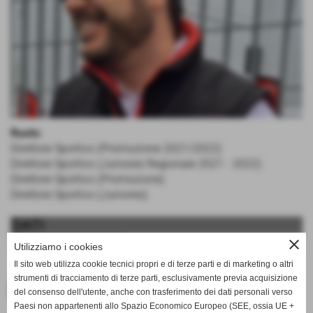
Ruolo:
Direttore Sportivo (Promozione 2021/2022)
Direttore Sportivo (Juniores Regionale 2021 - 2022)
Direttore Sportivo (Promozione)
Direttore Sportivo (Juniores)
DATI
close
ruolo:
Direttore Sportivo
Utilizziamo i cookies
Il sito web utilizza cookie tecnici propri e di terze parti e di marketing o altri
strumenti di tracciamento di terze parti, esclusivamente previa acquisizione
<< PRECEDENTE
del consenso dell'utente, anche con trasferimento dei dati personali verso
Paesi non appartenenti allo Spazio Economico Europeo (SEE, ossia UE +