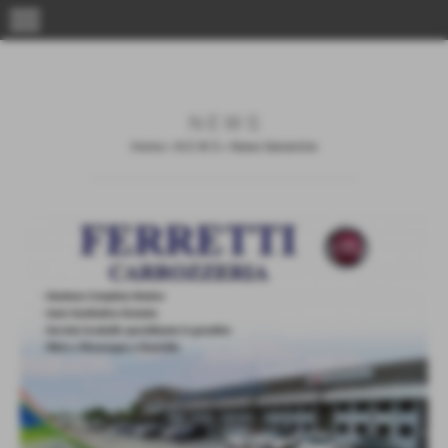
menu
N E W S
Home
>
N E W S
>
News Generiche