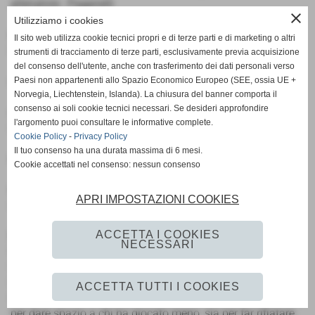
allenatore : Paganelli
close
Utilizziamo i cookies
marcatori :
35pt Battaglia (rig.),42pt Suma (rig.),23st
Il sito web utilizza cookie tecnici propri e di terze parti e di marketing o altri
Corrente,42st Bottazzi ( S ) 30st Marino (A)
strumenti di tracciamento di terze parti, esclusivamente previa acquisizione
del consenso dell'utente, anche con trasferimento dei dati personali verso
ammoniti :
Burani(S) Karadag (A )
Paesi non appartenenti allo Spazio Economico Europeo (SEE, ossia UE +
Norvegia, Liechtenstein, Islanda). La chiusura del banner comporta il
consenso ai soli cookie tecnici necessari. Se desideri approfondire
arbitro
sig. Piccolo di Reggio E.,coadiuvato dai
l'argomento puoi consultare le informative complete.
sigg.Bonioni e Cabrini di Reggio E.
Cookie Policy
-
Privacy Policy
Il tuo consenso ha una durata massima di 6 mesi.
recupero:
1pt 3st
Cookie accettati nel consenso: nessun consenso
note :
serata mite, spettatori 100 circa , campo in buone
APRI IMPOSTAZIONI COOKIES
condizioni.
ACCETTA I COOKIES
la Cronaca
NECESSARI
Nel turno infrasettimanale di coppa Italia,lo Sporting
Scandiano vince con merito il derby Boiardesco con
l’Arcetana e si aggiudica il passaggio del turno.
ACCETTA TUTTI I COOKIES
Entrambi gli allenatori optano per un ampio turn over, sia
per dare spazio a chi ha giocato meno, sia per far rifiatare