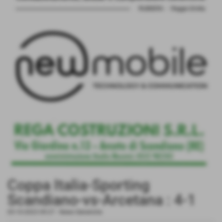
Coppa Italia-Sporting
Scandiano-vs-Arcetana : 4-1
05-10-2023 09:27
-
News Generiche